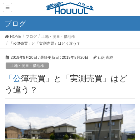
ブログ
HOME
ブログ
土地・測量・借地権
「公簿売買」と「実測売買」はどう違う？
2019年8月20日
/ 最終更新日 :
2019年8月20日
山河直純
土地・測量・借地権
「公簿売買」と「実測売買」はど
う違う？